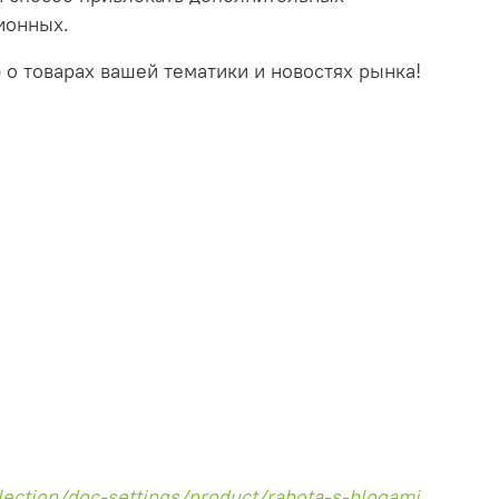
ионных.
о товарах вашей тематики и новостях рынка!
lection/doc-settings/product/rabota-s-blogami