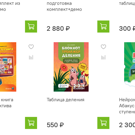
мплект из
подготовка
таблиц
емо
комплект+демо
2 880 ₽
300 
 книга
Таблица деления
Нейро
ктива
Абакус
ступен
550 ₽
2 30