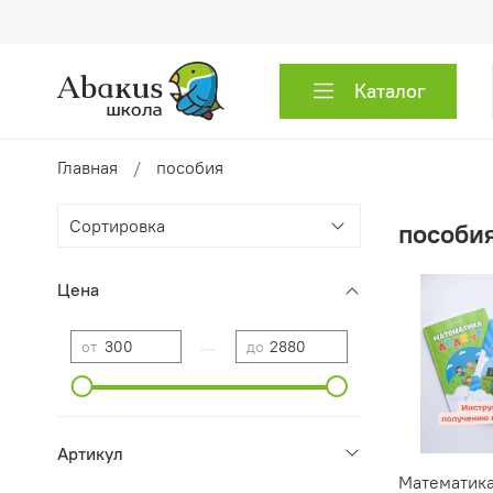
Каталог
Главная
пособия
пособи
Цена
—
от
до
Артикул
Математика