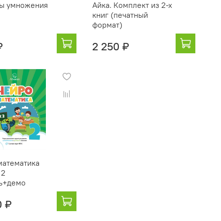
ы умножения
Айка. Комплект из 2-х
книг (печатный
формат)
₽
2 250 ₽
математика
 2
ь+демо
0 ₽