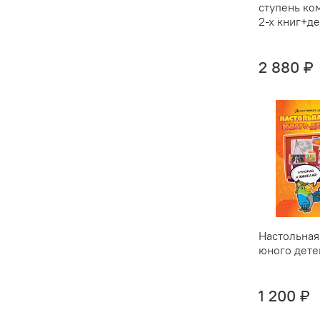
ступень ко
2-х книг+д
2 880 ₽
Настольная
юного дете
1 200 ₽