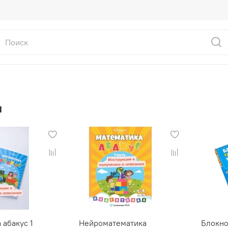
я
 абакус 1
Нейроматематика
Блокно